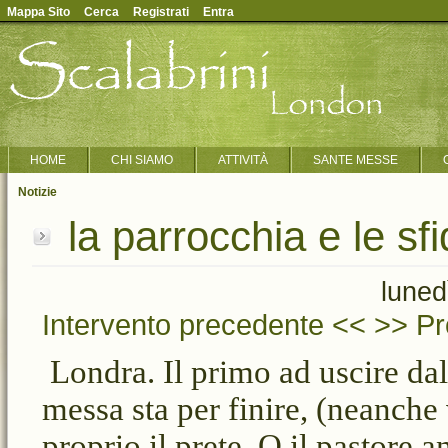
Mappa Sito
Cerca
Registrati
Entra
HOME
CHI SIAMO
ATTIVITÀ
SANTE MESSE
Notizie
la parrocchia e le sf
luned
Intervento precedente <<
>> Pr
Londra. Il primo ad uscire da
messa sta per finire, (neanche
proprio il prete. O il pastore 