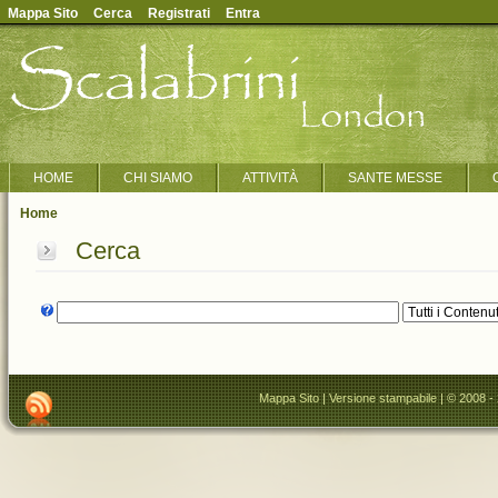
Mappa Sito
Cerca
Registrati
Entra
HOME
CHI SIAMO
ATTIVITÀ
SANTE MESSE
Home
Cerca
Mappa Sito
|
Versione stampabile
| © 2008 -