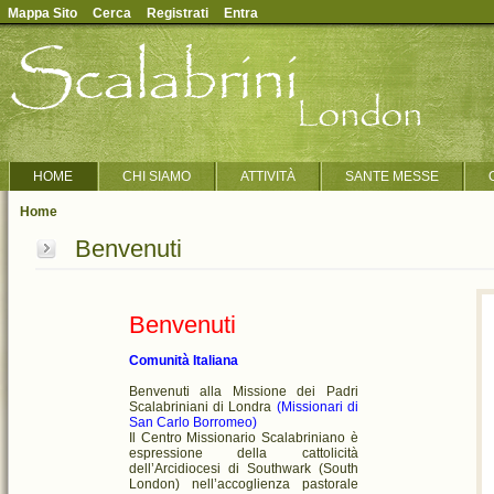
Mappa Sito
Cerca
Registrati
Entra
HOME
CHI SIAMO
ATTIVITÀ
SANTE MESSE
Home
Benvenuti
Benvenuti
Comunità Italiana
Benvenuti alla Missione dei Padri
Scalabriniani di Londra
(Missionari di
San Carlo Borromeo)
Il Centro Missionario Scalabriniano è
espressione della cattolicità
dell’Arcidiocesi di Southwark (South
London) nell’accoglienza pastorale