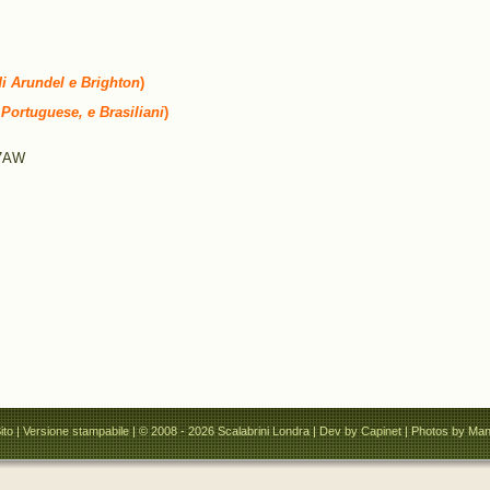
di Arundel e Brighton
)
, Portuguese, e Brasiliani
)
 7AW
ito
|
Versione stampabile
| © 2008 - 2026 Scalabrini Londra |
Dev by Capinet
| Photos by Man