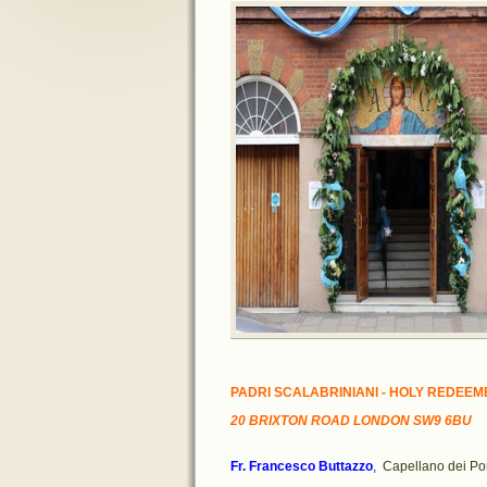
PADRI SCALABRINIANI - HOLY REDE
20 BRIXTON ROAD LONDON SW9 6BU
Fr. Francesco Buttazzo
,
Capellano dei Port