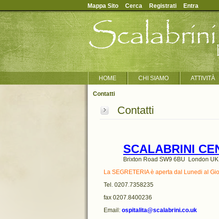
Mappa Sito
Cerca
Registrati
Entra
HOME
CHI SIAMO
ATTIVITÀ
Contatti
Contatti
SCALABRINI CEN
Brixton Road SW9 6BU London UK
La SEGRETERIA è aperta dal Lunedi al Giov
Tel. 0207.7358235
fax 0207.8400236
Email:
ospitalita@scalabrini.co.uk