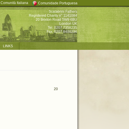
Comunità Italiana
Comunidade Portuguesa
Scalabrini Fathers
Registered Charity n° 1141084
20 Brixton Road SW9 6BU
London UK
Tel. 0207.7358235
Fax. 0207.8400236
LINKS
20