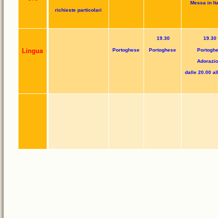
Messa in It
richieste particolari
19.30
19.30
Lingua
Portoghese
Portoghese
Portogh
Adorazi
dalle 20.00 al