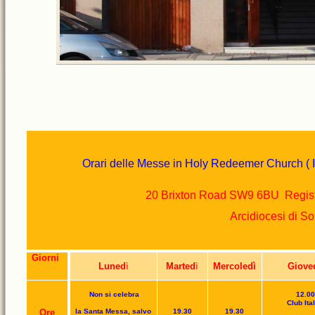
Orari delle Messe in Holy Redeemer Church ( It
20 Brixton Road SW9 6BU
Regis
Arcidiocesi di
So
Giorni
Luned
ì
Marted
ì
Mercoled
ì
Giove
Non si celebra
12.00
Club Ita
Ore
la Santa Messa, salvo
19.30
19.30