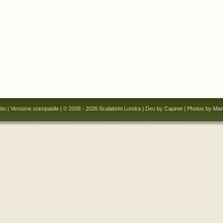
ito
|
Versione stampabile
| © 2008 - 2026 Scalabrini Londra |
Dev by Capinet
| Photos by Man